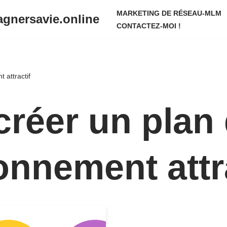
MARKETING DE RÉSEAU-MLM
gnersavie.online
CONTACTEZ-MOI !
attractif
réer un plan
nnement attra