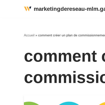
marketingdereseau-mlm.ga
Aller
au
contenu
Accueil
»
comment créer un plan de commissionnement 
comment c
commissio