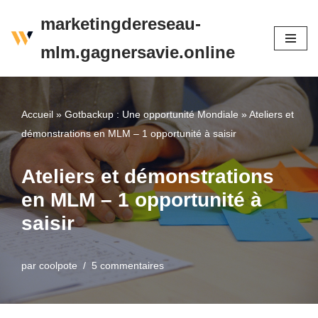
marketingdereseau-
Aller
mlm.gagnersavie.online
au
contenu
Accueil
»
Gotbackup : Une opportunité Mondiale
»
Ateliers et
démonstrations en MLM – 1 opportunité à saisir
Ateliers et démonstrations
en MLM – 1 opportunité à
saisir
par
coolpote
5 commentaires